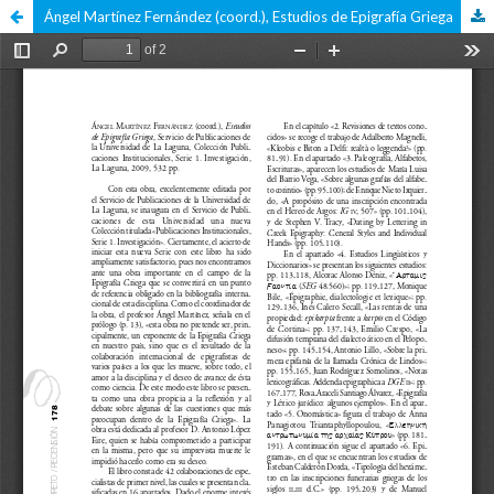
Ángel Martínez Fernández (coord.), Estudios de Epigrafía Griega