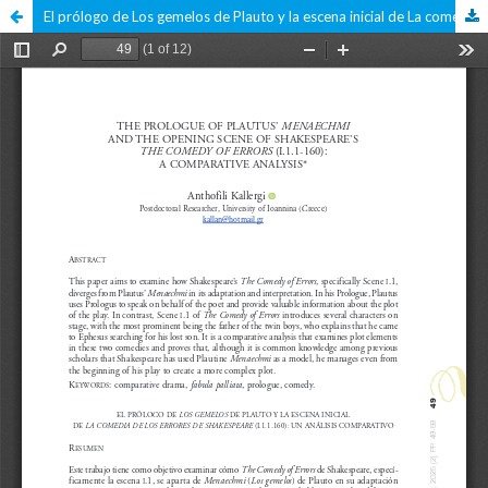
El prólogo de Los gemelos de Plauto y la escena inicial de La comedia de los errores de Shakespeare (I.1.1-160): un análisis comparativo