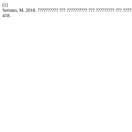
[1]
Serrano, M. 2018. ?????????? ??? ?????????? ??? ????????? ??? ????
418.