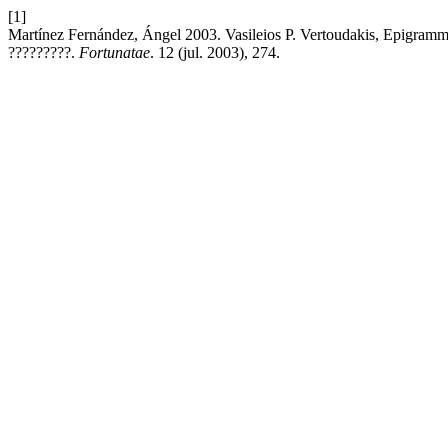
[1]
Martínez Fernández, Ángel 2003. Vasileios P. Vertoudakis, Epigramma
?????????.
Fortunatae
. 12 (jul. 2003), 274.