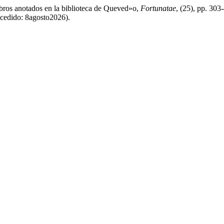
bros anotados en la biblioteca de Queved»o,
Fortunatae
, (25), pp. 303
ccedido: 8agosto2026).