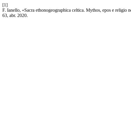
[1]
F. Ianello, «Sacra ethonogeographica celtica. Mythos, epos e religio ne
63, abr. 2020.