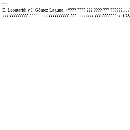
[1]
E. Leontaridi y I. Gómez Laguna, «“??? ???? ??? ???? ??? ??????… 
??? ????????? ????????? ?????????? ??? ???????? ??? ???????»?,
FO