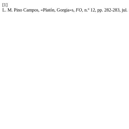
[1]
L. M. Pino Campos, «Platón, Gorgia»s,
FO
, n.º 12, pp. 282-283, jul.