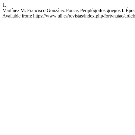
1.
Martínez M. Francisco González Ponce, Periplógrafos griegos I. Época
Available from: https://www.ull.es/revistas/index.php/fortvnatae/artic