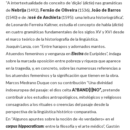
“A intertextualidade do conceito de ‘dição’ (
dictio
) nas gramáticas
de
Nebrija
(1492),
Fernão de Oliveira
(1536),
João de Barros
(1540) e de J
osé de Anchieta
(1595): uma leitura historiográfica”,
de Leonardo Ferreira Kaltner, estudia el concepto de habla (
dictio
)
en cuatro gramáticas fundamentales de los siglos XV y XVI desde
el marco teórico de la historiografía de la lingüística.
Joaquín Lanza, con “Entre harapos y adornados mantos.
Atuendos femeninos y venganza en
Electra
de Eurípides”, indaga
sobre la marcada oposición entre pobreza y riqueza que aparece
en la tragedia, y, en concreto, sobre las numerosas referencias a
los atuendos femeninos y la significación que tienen en la obra.
Marcos Medrano Duque con su contribución “Una divinidad
indoeuropea del pasaje: el dios celta
A?BAND[I]NO”,
pretende
contribuir a los estudios antropológicos, mitológicos y religiosos
consagrados a los rituales o creencias del pasaje desde la
perspectiva de la lingüística histórico-comparativa.
En “Algunos apuntes sobre la noción de «lo verdadero» en el
corpus hippocraticum
:
entre la filosofía y el arte médico”, Gastón