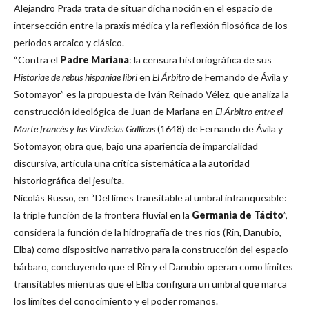
Alejandro Prada trata de situar dicha noción en el espacio de
intersección entre la praxis médica y la reflexión filosófica de los
periodos arcaico y clásico.
“Contra el
Padre Mariana
: la censura historiográfica de sus
Historiae de rebus hispaniae libri
en
El Árbitro
de Fernando de Ávila y
Sotomayor” es la propuesta de Iván Reinado Vélez, que analiza la
construcción ideológica de Juan de Mariana en
El Árbitro entre el
Marte francés y las Vindicias Gallicas
(1648) de Fernando de Ávila y
Sotomayor, obra que, bajo una apariencia de imparcialidad
discursiva, articula una crítica sistemática a la autoridad
historiográfica del jesuita.
Nicolás Russo, en “Del limes transitable al umbral infranqueable:
la triple función de la frontera fluvial en la
Germania de Tácito
”,
considera la función de la hidrografía de tres ríos (Rin, Danubio,
Elba) como dispositivo narrativo para la construcción del espacio
bárbaro, concluyendo que el Rin y el Danubio operan como límites
transitables mientras que el Elba configura un umbral que marca
los límites del conocimiento y el poder romanos.