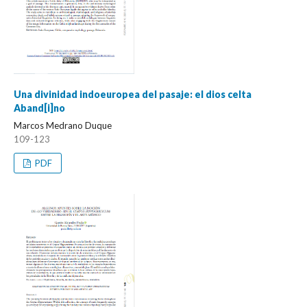
Una divinidad indoeuropea del pasaje: el dios celta
Aband[i]no
Marcos Medrano Duque
109-123
PDF