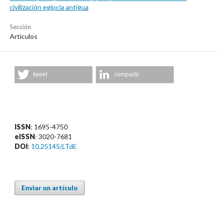
civilización egipcia antigua
Sección
Artículos
tweet
compartir
ISSN
: 1695-4750
eISSN
: 3020-7681
DOI
:
10.25145/j.TdE
Enviar un artículo