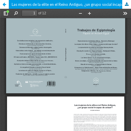
Las mujeres de la elite en el Reino Antiguo, ¿un grupo social incapaz de actuar?