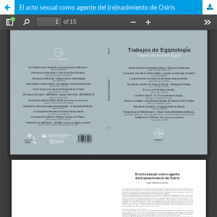
El acto sexual como agente del (re)nacimiento de Osiris