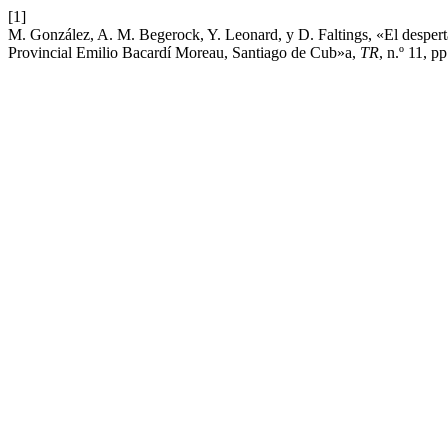
[1]
M. González, A. M. Begerock, Y. Leonard, y D. Faltings, «El desperta
Provincial Emilio Bacardí Moreau, Santiago de Cub»a,
TR
, n.º 11, p