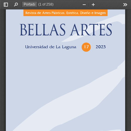
(1 of 258)
Toggle
Find
Zoom
Zoom
Too
Sidebar
Out
In
Revista de Artes Plásticas, Estética, Diseño e Imagen
BELL AS ARTES
2023
Universidad de La Laguna
17