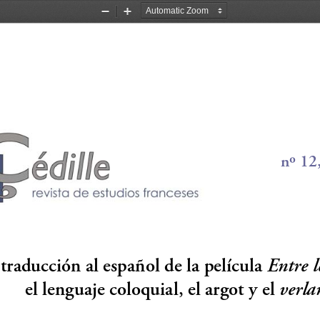
Zoom
Zoom
Out
In
nº 12
traducción al español de la película 
Entre l
el lenguaje coloquial, el argot y el 
verla