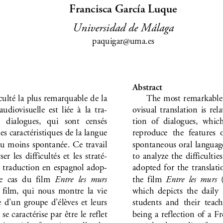
Francisca García Luque 
Universidad de Málaga 
paquigar@uma.es 
       Abstract       
The most remarkable d
culté la plus remarquable de la 
ovisual  translation  is  rela
udiovisuelle  est  liée  à  la  tra-
tion  of  dialogues,  which
  dialogues,   qui   sont   censés   
es caractéristiques de la langue 
reproduce  the  features  o
ou moins spontanée. Ce travail 
spontaneous oral languag
ser  les  diffi
cultés  et  les  straté-
to  analyze  the  difficulties
adopted  for  the  translatio
a traduction en espagnol adop-
Entre  les  murs
Entre  les  murs
the  film  
 
e  cas  du  film  
which  depicts  the  daily  l
film,  qui  nous  montre  la  vie  
students  and  their  teach
d’un  groupe  d’élèves  et  leurs  
being a reflection of a Fr
 se caractérise par être le reflet 