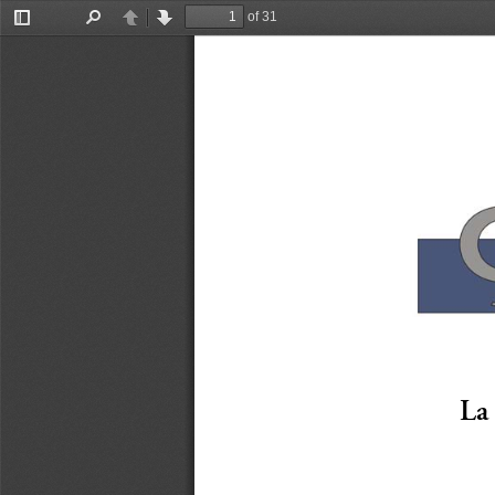
of 31
Toggle
Find
Previous
Next
Sidebar
La 