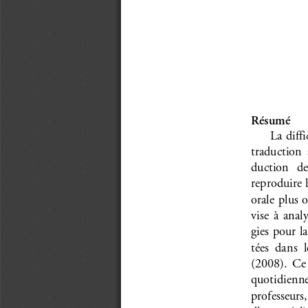
Résumé 
La diffi
traduction  a
duction   de 
reproduire l
orale plus 
vise  à  analy
gies pour l
tées  dans  l
(2008).  Ce  
quotidienne  
professeurs,