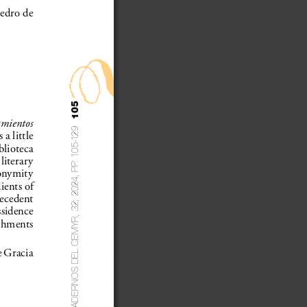
Pedro de 
105
amientos  
CUADERNOS DEL CEMYR, 32; 2024, PP. 105-129
a little 
blioteca  
literary  
onymity 
ients of 
ecedent 
ssidence 
ishments  
e Gracia 