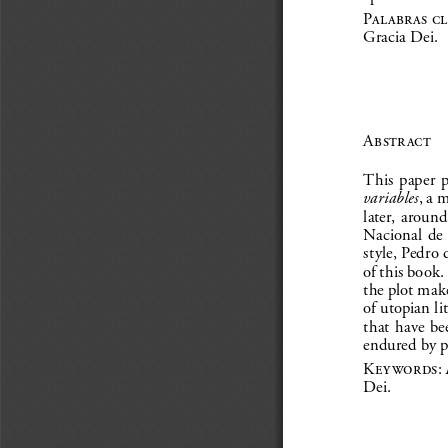
Palabras c
Gracia Dei.
Abstract
This  paper  p
variables
, a 
later,  around
Nacional  de  
style, Pedro
of this book.
the plot make
of utopian lit
that  have  be
endured by p
Keywords
: 
Dei.