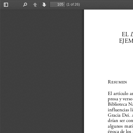
(1 of 26)
Toggle
Find
Previous
Next
Sidebar
EL 
EJEM
Resumen
El artículo a
prosa y vers
Biblioteca N
inf luencias 
Gracia Dei. 
drían ser con
algunos matic
época de los 