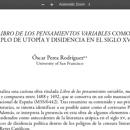
Zoom
Zoom
Out
In
LIBRO DE LOS PENSAMIENTOS VARIABLES 
COM
PLO DE UTOPÍA Y DISIDENCIA EN EL SIGLO XV
Óscar Perea Rodríguez
**
University of San Francisco
naliza una curiosa obra titulada 
Libro de los pensamientos variables
, m
o y compuesta entre 1488 y 1492, que se conserva en un solo manuscrit
acional de España (MSS/6442). Tras resumirse su contenido y sus prin
literarias, se intenta identificar a su posible autor como el cortesano 
Además, se interpreta la presencia en esta obra de algunos elementos
siderados como antecedentes de la literatura utópica en el siglo 
xv, a
es de disidencia política dentro de los peligros de la censura literar
Reyes Católicos.