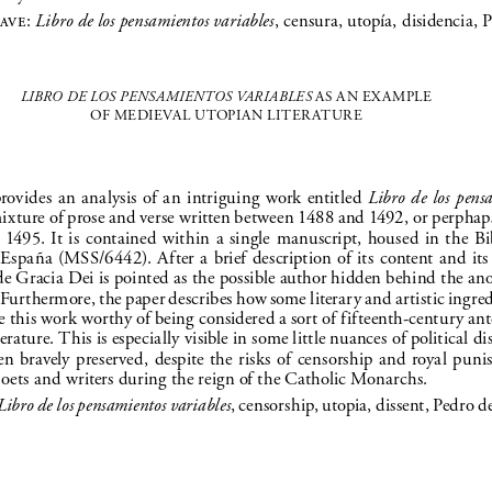
lave
: 
Libro de los pensamientos variables
, censura, utopía, disidencia, 
LIBRO DE LOS PENSAMIENTOS VARIABLES 
AS AN EX AMPLE 
OF MEDIEVAL UTOPIAN LITER ATURE
rovides  an  analysis  of  an  intriguing  work  entitled  
Libro  de  los  pens
mixture of prose and verse written between 1488 and 1492, or perphaps 
  1495.  It  is  contained  within  a  single  manuscript,  housed  in  the  Bi
España  (MSS/6442).  After  a  brief  description  of  its  content  and  its  
 de Gracia Dei is pointed as the possible author hidden behind the an
 Furthermore, the paper describes how some literary and artistic ingred
 this work worthy of being considered a sort of fifteenth-century ant
erature. This is especially visible in some little nuances of political di
en  bravely  preserved,  despite  the  risks  of  censorship  and  royal  pun
oets and writers during the reign of the Catholic Monarchs.
Libro de los pensamientos variables
, censorship, utopia, dissent, Pedro d