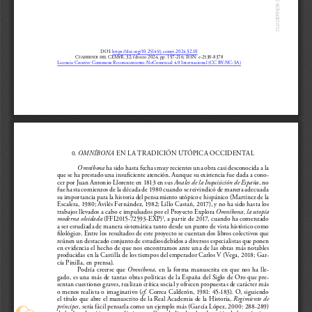
DOI: 
https://doi.org/10.25145/j.cemyr.2024.32.10
Cuadernos del CEMyR, 32; febrero 2024, pp. 197-216; ISSN: e-2530-8378
Licencia Creative Commons Reconocimiento-NoComercial 4.0 Internacional (CC BY-NC-SA)
0. 
OMNÍBONA
 EN LA TR ADICIÓN UTÓPICA OCCIDENTAL
Omníbona
 ha sido hasta fechas muy recientes una obra casi desconocida a la 
que se ha prestado una insuficiente atención. Aunque su existencia fue dada a cono
-
cer por Juan Antonio Llorente en 1813 en sus 
Anales de la Inquisición de España
, no 
fue hasta comienzos de la década de 1980 cuando se reivindicó de manera adecuada 
su importancia para la historia del pensamiento utópico e hispánico (Martínez de la 
Escalera, 1980; Avilés Fernández, 1982; Lillo Castañ, 2017), y no ha sido hasta los 
trabajos llevados a cabo e impulsados por el Proyecto Explora 
Omníbona, la utopía 
moderna olvidada
 (FFI2015-72593-EXP)
, a partir de 2017, cuando ha comenzado 
1
a ser estudiada de manera sistemática tanto desde un punto de vista histórico como 
filológico. Entre los resultados de este proyecto se cuentan dos libros colectivos que 
reúnen un destacado conjunto de estudios debidos a diversos especialistas que ponen 
en evidencia el hecho de que nos encontramos ante una de las obras más notables 
producidas en la Castilla de los tiempos del emperador Carlos V (Vega, 2018; Gar
-
cía Pinilla, en prensa).
Podría creerse que 
Omníbona
, en la forma manuscrita en que nos ha lle
-
gado, es una más de tantas obras políticas de la España del Siglo de Oro que pre
-
sentan cuestiones graves, realizan crítica social y ofrecen propuestas de carácter más 
o menos realista o imaginativo (
cf
. Correa Calderón, 1981: 45-183). O, siguiendo 
el título que abre el manuscrito de la Real Academia de la Historia, 
Regimiento de 
príncipes
, sería fácil pensarla como un ejemplo más (García López, 2000: 288-289) 