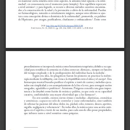
καιρός
en mantener cierta simetría entre estos aspectos, la armonía total opuesta a la enfer-
A
T
A
medad
, en consonancia con el momento justo (
). Este equilibrio repercute
3
N
V
a nivel anímico
, y para lograrlo, se recurre a diversos métodos curativos encamina-
4
T
R
O
dos a la conservación de la salud y la prevención o alivio de la enfermedad. Pueden
F
ser farmacológicos, naturales o extrañamente mágicos, aunque estos últimos se ajus-
tan a una concepción divina o demónica de la enfermedad
, promovida, en palabras
5
de Hipócrates, por «magos, purificadores, charlatanes y embaucadores»
. Entre estos
6
DOI: 
http://doi.org/10.25145/j.fortunat.2020.31.09
F
, Nº 31; 2020 (1), pp. 201-224; ISSN: 1131-6810 / e-2530-8343
ORTVNATAE
procedimientos se incorpora la música como herramienta terapéutica,debido a su capa-
cidad para restablecer la armonía en el alma como un «fármaco», siempre en función
del tiempo empleado y de la predisposición del individuo hacia la melodía
.
7
κάθαρσις
συμπάθεια
Según esta idea, los pitagóricos fueron los pioneros en practicar la melote-
rapia mediante la 
, con vistas a la 
entre el alma y el cuerpo
. Esta
8
farmacopea musical buscaba purificar el espíritu a través de cantos y melodías ejecu-
tados con simplicidad y con acompañamiento de la lira o la voz, para conseguir sueños
ἐπῳδαί
sosegados, agradables o proféticos
. Asimismo, Pitágoras concedía una gran impor-
9
tancia a las 
como fusión de música y palabra, ya que creía en su capacidad
curativa, confiriéndoles una mayor efectividad que a los fármacos
.
10
En este sentido, existen ciertos ritmos y melodías –diatónicas, cromáticas
y armónicas– capaces no solo de controlar y curar enfermedades, sino también
de refrenar las pasiones del alma: dolor, ira, piedad, celos, temores, deseos, apetitos,
orgullo, negligencia y vehemencia
. En todas ellas, la música ejerce una acción catár-
1
1
quica en el espíritu a través de sus modos, pues cada uno de ellos posee propiedades,
que infieren tanto a nivel somático como psíquico.