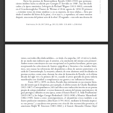
2
Entre los poemas de Konstandinos Kavafis (1863-1933) que permane-
º
N
cieron inéditos hasta su edición por Georgios P. Savvidis en 1968
, hay dos dedi-
1
,
E
A
cados a la ópera romántica 
Lohengrin
de Richard Wagner (1813-1883), estrenada
T
A
N
en el Grossherzogliches Theater de Weimar el 28 de agosto de 1850. El primero
V
T
R
—veintiún versos de ritmo yámbico y, en su mayoría, de trece sílabas— lleva por
O
F
Loegkriv
n
título el nombre del héroe de la pieza, «
», y reproduce, tal como veremos
después, una escena del primer acto de la obra
. El segundo —tan solo una decena de
2
F
, Nº 28; 2017-2018, pp. 205-212; ISSN: 1131-6810 / e-2530-8343
ORTVNATAE
H upoyiv
a
versos, casi todos ellos dodecasílabos— se titula «La sospecha» («
») y alude,
de un modo más indirecto que el anterior, a la conclusión del mismo acto primero
.
3
Ambos textos constituyen un caso excepcional en la poética kavafiana, puesto que,
exceptuando las colecciones de fuentes epigráficas y literarias o los tratados histó-
ricos, son escasas las referencias del alejandrino a obras de autores posteriores a la
caída de Constantinopla. La mayoría, además, de estas alusiones están localizadas en
poemas escritos, como estos, durante los años de formación de Kavafis, en la última
década del siglo 
y la primera del 
, cuando el joven aprendiz de poeta todavía
XIX
XX
manifestaba con claridad y complacencia sus gustos y sus influencias literarias.
Entre 1891 y 1899, en efecto, Kavafis deja testimonio en sus ensayos litera-
rios del interés que le despiertan, por ejemplo, el célebre soneto de Charles Baudelaire
(1821-1867) «Correspondances», del cual ofrece una traducción inscrita en un poema
propio de estirpe simbolista
, o versos famosos de autores del mismo movimiento y de
4
gran prestigio y difusión en esta época, como el francés René F. A. Sully Prudhomme
5
(1839-1907) y los belgas Georges Rodenbach
(1855-1898) y Maurice Maeterlinck
6
7
(1862-1949). Junto a estos contemporáneos, el alejandrino evoca también a un
ilustre predecesor romántico, John Keats (1795-1821), mediante la fórmula impreci-
sa «un poeta»
, y encabeza otro poema con citas de dos reconocidos prosistas, el
8
americano Ralph W. Emerson (1803-1882) y el francés Alexandre Dumas (hijo)