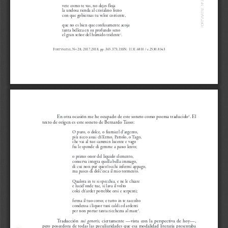
2
º
N
vete como te vas, no dejes floja 
,
E
la undosa rienda al cristalino freno 
A
T
A
con que gobiernas tu veloz corriente, 
N
V
T
R
que no es bien que confusamente acoja 
O
F
tanta belleza en su profundo seno 
el gran señor del húmido tridente
.
1
F
, Nº 28; 2017-2018, pp. 365-373; ISSN: 1131-6810 / e-2530-8343
ORTVNATAE
En otra ocasión me he ocupado de este soneto como poema traducido
. El
2
texto de origen es este soneto de Bernardo Tasso:
O puro, o dolce, o fiumicel d’argento, 
più ricco assai ch’Ermo, Pattolo, o Tago, 
che vai al tuo cammin lucente e vago 
fra le sponde di gemme a passo lento; 
o primo onor del liquido elemento,
conserva integra quella bella immago, 
di cui non pur quest’occhi infermi appago, 
ma pasco di dolc’esca il mio tormento. 
Qualora in te si specchia, e ne le chiare 
e lucid’onde tue, si lava il volto
colei ch’arder potrebbe orsi e serpenti; 
ferma il tuo corso; e tutto in te raccolto 
condensa i liquor tuoi caldi ed ardenti 
per non portar tanta ricchezza al mare
. 
3
Traducción 
sui generis
,   ciertamente   —vista   con   la   perspectiva   de   hoy—,
pero poseedora de todas las peculiaridades que esa modalidad literaria presentaba