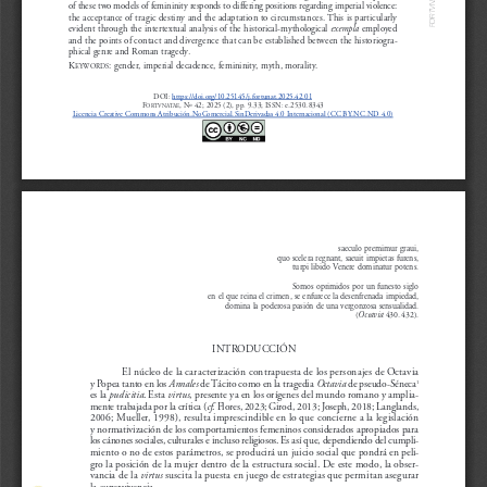
N
of these two models of femininity responds to differing positions regarding imperial violence:
V
T
the acceptance of tragic destiny and the adaptation to circumstances. This is particularly
R
O
F
evident through the intertextual analysis of the historical-mythological 
exempla
employed
and the points of contact and divergence that can be established between the historiogra-
phical genre and Roman tragedy
.
K
: gender, imperial decadence, femininity, myth, morality. 
EYWORDS
DOI: 
https://doi.org/10.25145/j.fortunat.2025.42.01
F
, Nº 42; 2025 (2), pp. 9-33; ISSN: e-2530-8343
ORTVNATAE
Licencia Creative Commons Atribución-NoComercial-SinDerivadas 4.0 Internacional (CC BY-NC-ND 4.0)
saeculo premimur graui, 
quo scelera regnant, saeuit impietas furens,
turpi libido Venere dominatur potens.
Somos oprimidos por un funesto siglo 
en el que reina el crimen, se enfurece la desenfrenada impiedad,
domina la poderosa pasión de una vergonzosa sensualidad. 
(
Octavia 
430-432).
INTRODUCCIÓN
El núcleo de la caracterización contrapuesta de los personajes de Octavia
y Popea tanto en los 
Annales 
de Tácito como en la tragedia 
Octavia 
de pseudo-Séneca
1
es la 
pudicitia
. Esta 
virtus
, presente ya en los orígenes del mundo romano y amplia-
mente trabajada por la crítica (
cf
. Flores, 2023; Girod, 2013; Joseph, 2018; Langlands,
2006; Mueller, 1998), resulta imprescindible en lo que concierne a la legislación
y normativización de los comportamientos femeninos considerados apropiados para
los cánones sociales, culturales e incluso religiosos. Es así que, dependiendo del cumpli-
miento o no de estos parámetros, se producirá un juicio social que pondrá en peli-
gro la posición de la mujer dentro de la estructura social. De este modo, la obser-
vancia de la 
virtus 
suscita la puesta en juego de estrategias que permitan asegurar