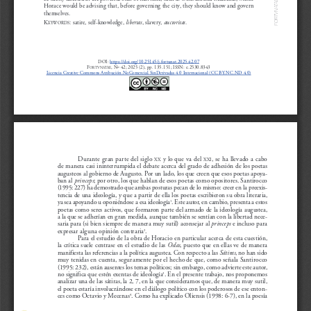
A
Horace would be advising that, before governing the city, they should know and govern
T
A
N
themselves.
V
T
R
K
: satire, self-knowledge, 
libertas
, slavery, 
auctoritas
.
O
EYWORDS
F
DOI: 
https://doi.org/10.25145/j.fortunat.2025.42.07
F
, Nº 42; 2025 (2), pp. 135-151; ISSN: e-2530-8343
ORTVNATAE
Licencia Creative Commons Atribución-NoComercial-SinDerivadas 4.0 Internacional (CC BY-NC-ND 4.0)
Durante gran parte del siglo 
y lo que va del 
, se ha llevado a cabo
XX
XXI
de manera casi ininterrumpida el debate acerca del grado de adhesión de los poetas
augusteos al gobierno de Augusto. Por un lado, los que creen que esos poetas apoya-
ban al 
princeps
; por otro, los que hablan de esos poetas como opositores. Santirocco
(1995: 227) ha demostrado que ambas posturas pecan de lo mismo: creer en la preexis-
tencia de una ideología, y que a partir de ella los poetas escribieron su obra literaria,
ya sea apoyando u oponiéndose a esa ideología
. Este autor, en cambio, presenta a estos
1
poetas como seres activos, que formaron parte del armado de la ideología augustea,
a la que se adherían en gran medida, aunque también se sentían con la libertad nece-
saria para (si bien siempre de manera muy sutil) aconsejar al 
princeps
e incluso para
expresar alguna opinión contraria
. 
2
Para el estudio de la obra de Horacio en particular acerca de esta cuestión,
la crítica suele centrase en el estudio de las 
Odas
, puesto que en ellas ve de manera
manifiesta las referencias a la política augustea. Con respecto a las 
Sátiras
, no han sido
muy tenidas en cuenta, seguramente por el hecho de que, como señala Santirocco
(1995: 232), están ausentes los temas políticos; sin embargo, como advierte este autor,
no significa que estén exentas de ideología
. En el presente trabajo, nos proponemos
3
analizar una de las sátiras, la 2, 7, en la que consideramos que, de manera muy sutil,
el poeta estaría involucrándose en el diálogo político con los poderosos de ese enton-
ces como Octavio y Mecenas
. Como ha explicado Oliensis (1998: 6-7), en la poesía
4