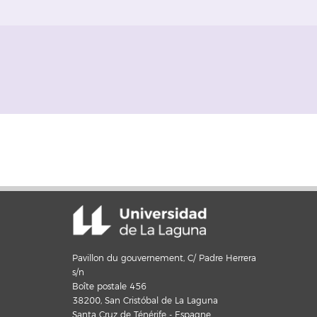
Pavillon du gouvernement, C/ Padre Herrera
s/n
Boîte postale 456
38200, San Cristóbal de La Laguna
Santa Cruz de Ténérife - Espagne