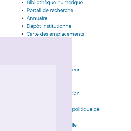
Bibliothèque numérique
Portail de recherche
Annuaire
Dépôt institutionnel
Carte des emplacements
AUTRES LIENS
Profil de l'entrepreneur
Anciens élèves
Fondation générale
Enquête de satisfaction
Labels de qualité
Mentions légales et politique de
confidentialité
Image institutionnelle