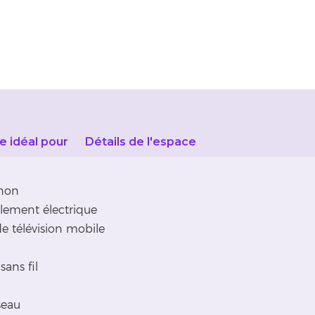
e idéal pour
Détails de l'espace
anon
lement électrique
e télévision mobile
ans fil
seau