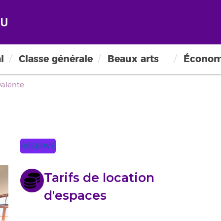
ns événementielles
l
Classe générale
Beaux arts
Économ
valente
RÉSERVE
Tarifs de location
d'espaces