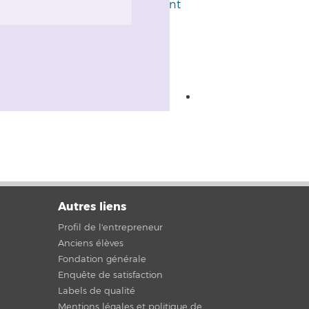
Canal de signalement
Facebook
Gazouillement
Instagram
YouTube
Linkedin
Autres liens
Profil de l'entrepreneur
Anciens élèves
Fondation générale
Enquête de satisfaction
Labels de qualité
Mentions légales et politique de