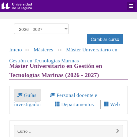
Desp
men
de
aplic
Cambiar curso
Inicio
Másteres
Máster Universitario en
>>
>>
Gestión en Tecnologías Marinas
Máster Universitario en Gestión en
Tecnologías Marinas (2026 - 2027)
Guías
Personal docente e
investigador
Departamentos
Web
Curso 1