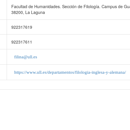
Facultad de Humanidades. Sección de Filología. Campus de Gua
38200, La Laguna
922317619
922317611
filina@ull.es
https://www.ull.es/departamentos/filologia-inglesa-y-alemana/