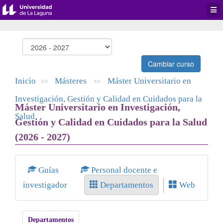
Desp
men
de
aplic
Cambiar curso
Inicio
Másteres
Máster Universitario en
>>
>>
Investigación, Gestión y Calidad en Cuidados para la
Máster Universitario en Investigación,
Salud
Gestión y Calidad en Cuidados para la Salud
(2026 - 2027)
Guías
Personal docente e
investigador
Departamentos
Web
Departamentos