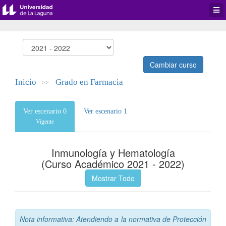
Desp
men
de
aplic
Cambiar curso
Inicio
Grado en Farmacia
>>
Ver escenario 0
Ver escenario 1
Vigente
Inmunología y Hematología
(Curso Académico 2021 - 2022)
Mostrar Todo
Nota informativa: Atendiendo a la normativa de Protección