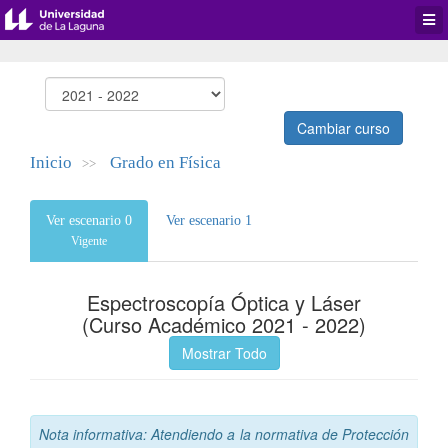
Desp
men
de
aplic
Cambiar curso
Inicio
Grado en Física
>>
Ver escenario 0
Ver escenario 1
Vigente
Espectroscopía Óptica y Láser
(Curso Académico 2021 - 2022)
Mostrar Todo
Nota informativa: Atendiendo a la normativa de Protección