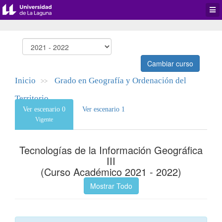
Desp
men
de
aplic
Cambiar curso
Inicio
Grado en Geografía y Ordenación del
>>
Territorio
Ver escenario 0
Ver escenario 1
Vigente
Tecnologías de la Información Geográfica
III
(Curso Académico 2021 - 2022)
Mostrar Todo