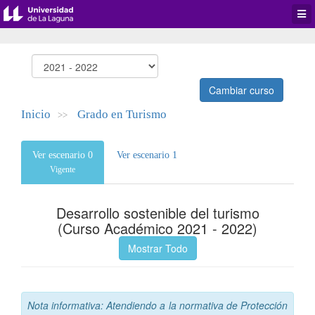
Desp
men
de
aplic
Cambiar curso
Inicio
Grado en Turismo
>>
Ver escenario 0
Ver escenario 1
Vigente
Desarrollo sostenible del turismo
(Curso Académico 2021 - 2022)
Mostrar Todo
Nota informativa: Atendiendo a la normativa de Protección