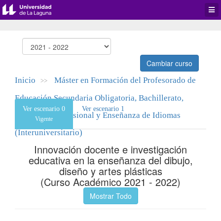
Desp
men
de
aplic
Cambiar curso
Inicio
Máster en Formación del Profesorado de
>>
Educación Secundaria Obligatoria, Bachillerato,
Ver escenario 0
Ver escenario 1
Formación Profesional y Enseñanza de Idiomas
Vigente
(Interuniversitario)
Innovación docente e investigación
educativa en la enseñanza del dibujo,
diseño y artes plásticas
(Curso Académico 2021 - 2022)
Mostrar Todo