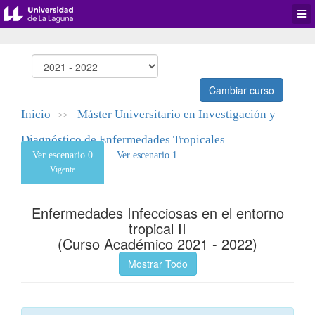
Desp
men
de
aplic
Cambiar curso
Inicio
Máster Universitario en Investigación y
>>
Diagnóstico de Enfermedades Tropicales
Ver escenario 0
Ver escenario 1
(MIDETROP)
Vigente
Enfermedades Infecciosas en el entorno
tropical II
(Curso Académico 2021 - 2022)
Mostrar Todo