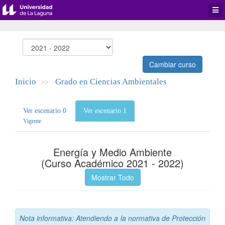
Desp
men
de
aplic
Cambiar curso
Inicio
Grado en Ciencias Ambientales
>>
Ver escenario 0
Ver escenario 1
Vigente
Energía y Medio Ambiente
(Curso Académico 2021 - 2022)
Mostrar Todo
Nota informativa: Atendiendo a la normativa de Protección