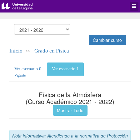
Desp
men
de
aplic
Cambiar curso
Inicio
Grado en Física
>>
Ver escenario 0
Ver escenario 1
Vigente
Física de la Atmósfera
(Curso Académico 2021 - 2022)
Mostrar Todo
Nota informativa: Atendiendo a la normativa de Protección