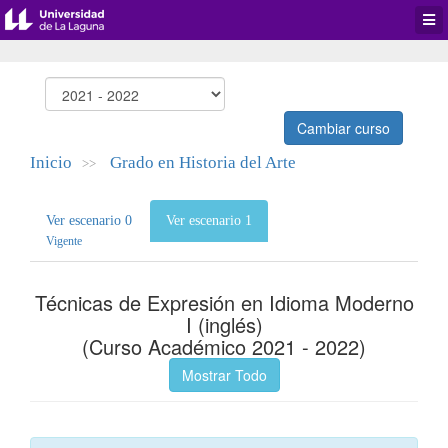
Desp
men
de
aplic
Cambiar curso
Inicio
Grado en Historia del Arte
>>
Ver escenario 0
Ver escenario 1
Vigente
Técnicas de Expresión en Idioma Moderno
I (inglés)
(Curso Académico 2021 - 2022)
Mostrar Todo