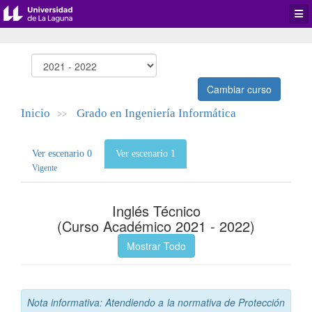
Desp
men
de
aplic
Cambiar curso
Inicio
Grado en Ingeniería Informática
>>
Ver escenario 0
Ver escenario 1
Vigente
Inglés Técnico
(Curso Académico 2021 - 2022)
Mostrar Todo
Nota informativa: Atendiendo a la normativa de Protección