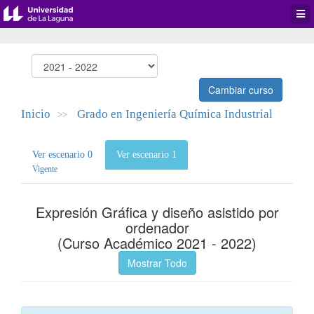
Desp
men
de
aplic
Cambiar curso
Inicio
Grado en Ingeniería Química Industrial
>>
Ver escenario 0
Ver escenario 1
Vigente
Expresión Gráfica y diseño asistido por
ordenador
(Curso Académico 2021 - 2022)
Mostrar Todo