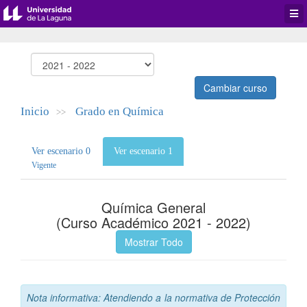
Desp
men
de
aplic
Cambiar curso
Inicio
Grado en Química
>>
Ver escenario 0
Ver escenario 1
Vigente
Química General
(Curso Académico 2021 - 2022)
Mostrar Todo
Nota informativa: Atendiendo a la normativa de Protección