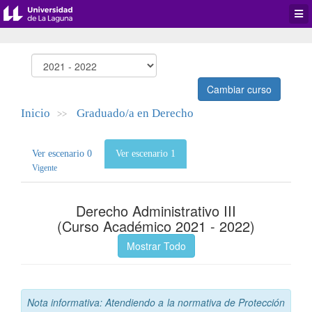
Desp
men
de
aplic
Cambiar curso
Inicio
Graduado/a en Derecho
>>
Ver escenario 0
Ver escenario 1
Vigente
Derecho Administrativo III
(Curso Académico 2021 - 2022)
Mostrar Todo
Nota informativa: Atendiendo a la normativa de Protección