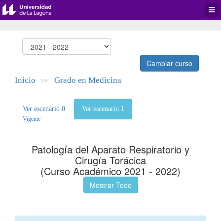
Desp
men
de
aplic
Cambiar curso
Inicio
Grado en Medicina
>>
Ver escenario 0
Ver escenario 1
Vigente
Patología del Aparato Respiratorio y
Cirugía Torácica
(Curso Académico 2021 - 2022)
Mostrar Todo