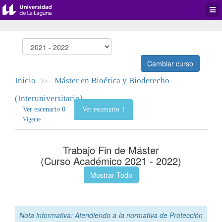
Desp
men
de
aplic
Cambiar curso
Inicio
Máster en Bioética y Bioderecho
>>
(Interuniversitario)
Ver escenario 0
Ver escenario 1
Vigente
Trabajo Fin de Máster
(Curso Académico 2021 - 2022)
Mostrar Todo
Nota informativa: Atendiendo a la normativa de Protección