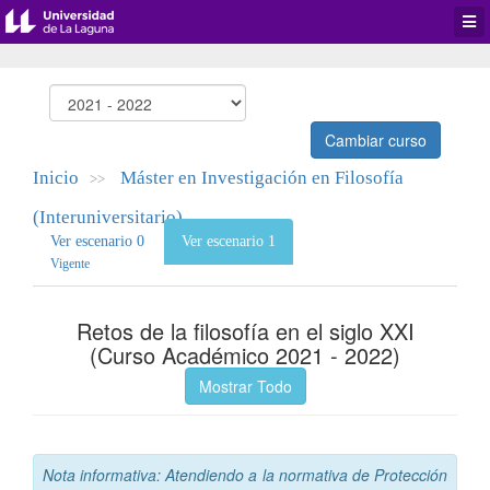
Desp
men
de
aplic
Cambiar curso
Inicio
Máster en Investigación en Filosofía
>>
(Interuniversitario)
Ver escenario 0
Ver escenario 1
Vigente
Retos de la filosofía en el siglo XXI
(Curso Académico 2021 - 2022)
Mostrar Todo
Nota informativa: Atendiendo a la normativa de Protección