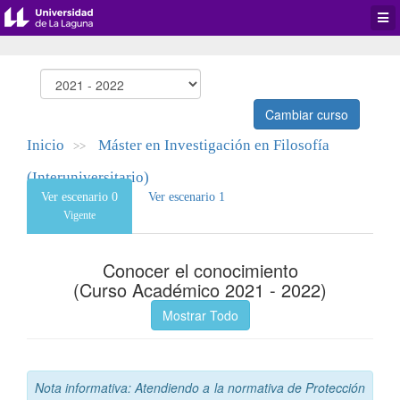
Desp
men
de
aplic
Cambiar curso
Inicio
Máster en Investigación en Filosofía
>>
(Interuniversitario)
Ver escenario 0
Ver escenario 1
Vigente
Conocer el conocimiento
(Curso Académico 2021 - 2022)
Mostrar Todo
Nota informativa: Atendiendo a la normativa de Protección