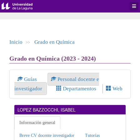
Desp
men
de
aplic
Inicio
Grado en Química
>>
Grado en Química (2023 - 2024)
Guías
Personal docente e
investigador
Departamentos
Web
LOPEZ BAZZOCCHI, ISABEL
Información general
Breve CV docente investigador
Tutorías