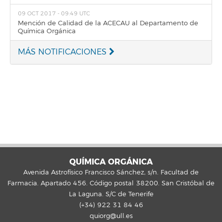
09 OCT 2017 - 09:49 UTC
Mención de Calidad de la ACECAU al Departamento de
Química Orgánica
MÁS NOTIFICACIONES
QUÍMICA ORGÁNICA
Avenida Astrofísico Francisco Sánchez, s/n. Facultad de
Farmacia. Apartado 456. Código postal 38200. San Cristóbal de
La Laguna. S/C de Tenerife
(+34) 922 31 84 46
quiorg@ull.es