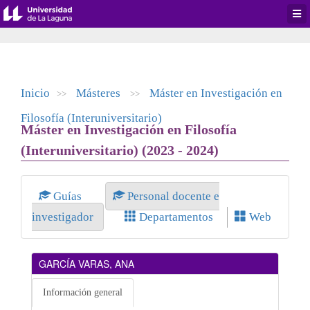
Desp
men
de
aplic
Inicio
Másteres
Máster en Investigación en
>>
>>
Filosofía (Interuniversitario)
Máster en Investigación en Filosofía
(Interuniversitario) (2023 - 2024)
Guías
Personal docente e
investigador
Departamentos
Web
GARCÍA VARAS, ANA
Información general