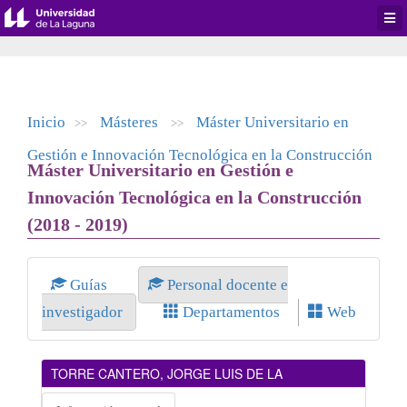
Desp
men
de
aplic
Inicio
Másteres
Máster Universitario en
>>
>>
Gestión e Innovación Tecnológica en la Construcción
Máster Universitario en Gestión e
Innovación Tecnológica en la Construcción
(2018 - 2019)
Guías
Personal docente e
investigador
Departamentos
Web
TORRE CANTERO, JORGE LUIS DE LA