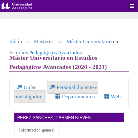
Desp
men
de
aplic
Inicio
Másteres
Máster Universitario en
>>
>>
Estudios Pedagógicos Avanzados
Máster Universitario en Estudios
Pedagógicos Avanzados (2020 - 2021)
Guías
Personal docente e
investigador
Departamentos
Web
PEREZ SANCHEZ, CARMEN NIEVES
Información general