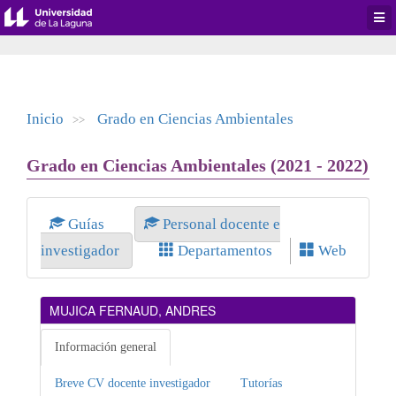
Desp
men
de
aplic
Inicio
Grado en Ciencias Ambientales
>>
Grado en Ciencias Ambientales (2021 - 2022)
Guías
Personal docente e
investigador
Departamentos
Web
MUJICA FERNAUD, ANDRES
Información general
Breve CV docente investigador
Tutorías